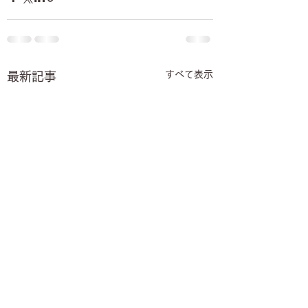
すべて表示
最新記事
【8月】オープンチャッ
7月