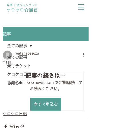
蛙亭 公式ファンクラブ
ケロケロ☆通信
記事
全ての記事
watanabesuzu
全ての記事
11月
先行チケット
ケロケロ日記
記事の続きは…
kaerutei-krkrnews.com を定期購読して
お知らせ
お読みください。
今すぐ申込む
ケロケロ日記