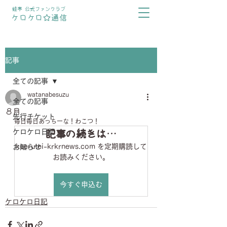
蛙亭 公式ファンクラブ
ケロケロ☆通信
記事
全ての記事
watanabesuzu
全ての記事
８月
先行チケット
毎日毎日あっちーな！わこつ！
ケロケロ日記
記事の続きは…
kaerutei-krkrnews.com を定期購読して
お知らせ
お読みください。
今すぐ申込む
ケロケロ日記