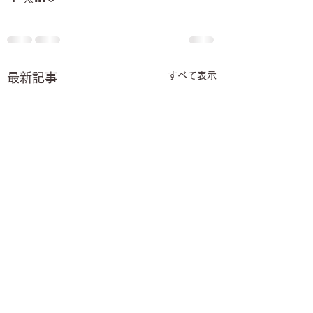
すべて表示
最新記事
【8月】オープンチャッ
7月