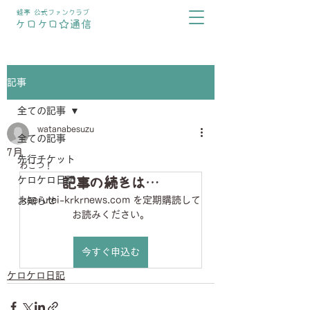
蛙亭 公式ファンクラブ
ケロケロ☆通信
記事
全ての記事
watanabesuzu
全ての記事
7月
先行チケット
わこつ！
ケロケロ日記
記事の続きは…
kaerutei-krkrnews.com を定期購読して
お知らせ
お読みください。
今すぐ申込む
ケロケロ日記