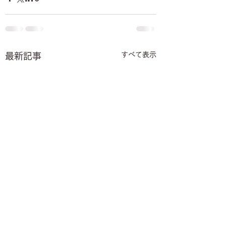
すべて表示
最新記事
【8月】オープンチャッ
7月