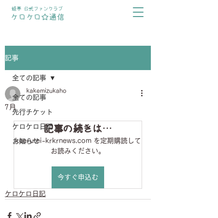
蛙亭 公式ファンクラブ
ケロケロ☆通信
記事
全ての記事
kakemizukaho
全ての記事
7月
先行チケット
ケロケロ日記
記事の続きは…
kaerutei-krkrnews.com を定期購読して
お知らせ
お読みください。
今すぐ申込む
ケロケロ日記