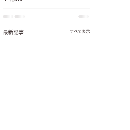
すべて表示
最新記事
【8月】オープンチャッ
【７月】オープン