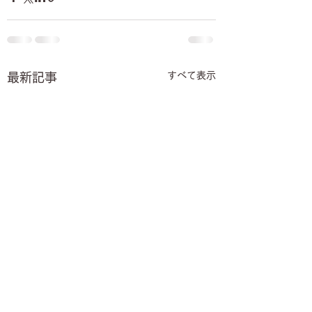
すべて表示
最新記事
【8月】オープンチャッ
7月