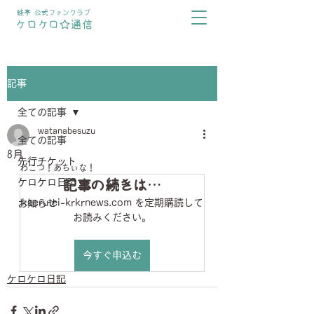
蛙亭 公式ファンクラブ
ケロケロ☆通信
記事
全ての記事
watanabesuzu
全ての記事
8月
先行チケット
わこつ！あちぃな！
ケロケロ日記
記事の続きは…
kaerutei-krkrnews.com を定期購読して
お知らせ
お読みください。
今すぐ申込む
ケロケロ日記