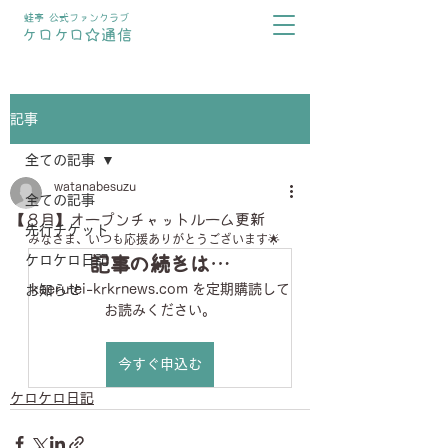
蛙亭 公式ファンクラブ
ケロケロ☆通信
記事
全ての記事
watanabesuzu
全ての記事
【８月】オープンチャットルーム更新
先行チケット
みなさま、いつも応援ありがとうございます🌟
ケロケロ日記
記事の続きは…
kaerutei-krkrnews.com を定期購読して
お知らせ
お読みください。
今すぐ申込む
ケロケロ日記