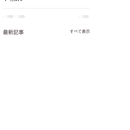
すべて表示
最新記事
【8月】オープンチャッ
7月